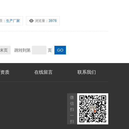
质：
生产厂家
浏览量：
3976
末页
跳转到第
页
誉资质
在线留言
联系我们
微
信
扫
一
扫