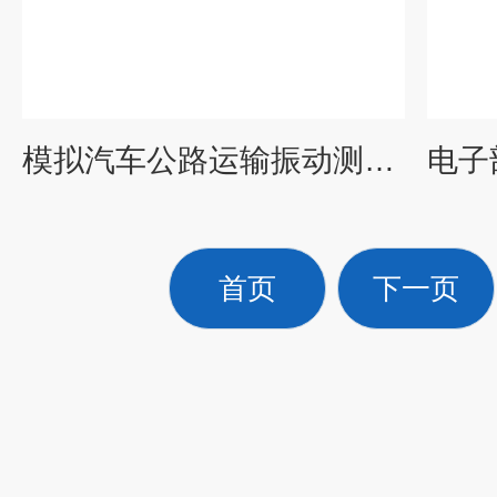
模拟汽车公路运输振动测试台武汉厂家
首页
下一页