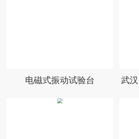
电磁式振动试验台
武汉