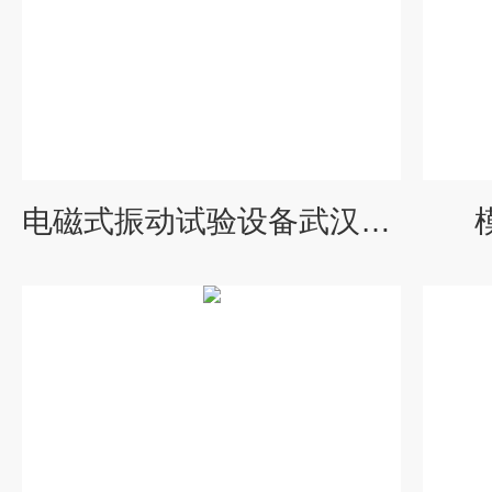
电磁式振动试验设备武汉制造商