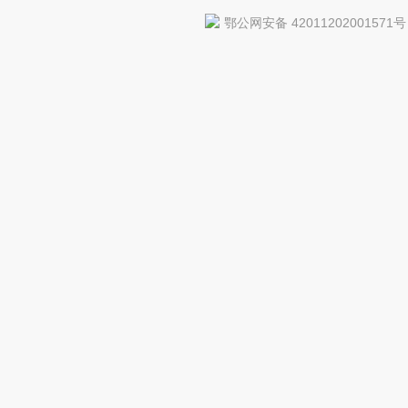
鄂公网安备 42011202001571号